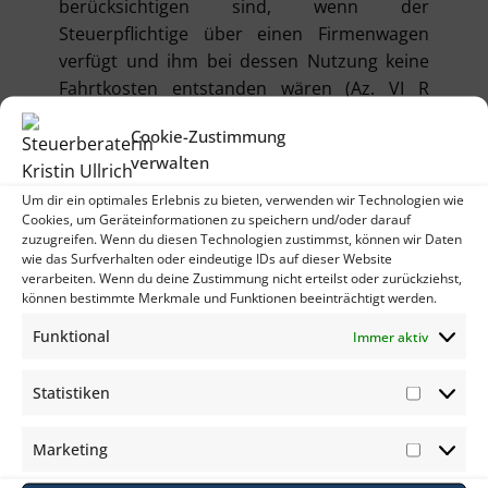
berücksichtigen sind, wenn der
Steuerpflichtige über einen Firmenwagen
verfügt und ihm bei dessen Nutzung keine
Fahrtkosten entstanden wären (Az. VI R
30/24).
Cookie-Zustimmung
verwalten
Um dir ein optimales Erlebnis zu bieten, verwenden wir Technologien wie
Www.datev-
Cookies, um Geräteinformationen zu speichern und/oder darauf
zuzugreifen. Wenn du diesen Technologien zustimmst, können wir Daten
Magazin.de
wie das Surfverhalten oder eindeutige IDs auf dieser Website
verarbeiten. Wenn du deine Zustimmung nicht erteilst oder zurückziehst,
können bestimmte Merkmale und Funktionen beeinträchtigt werden.
Funktional
Immer aktiv
Statistiken
Statist
Marketing
Market