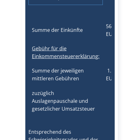
56.750,00
Summe der Einkünfte
EUR
Gebühr für die
Einkommensteuererklärung:
Summe der jeweiligen
​1.137,00
mittleren Gebühren
EUR
zuzüglich
Auslagenpauschale und
gesetzlicher Umsatzsteuer
Entsprechend des
Schwierigkeitsgrades und der