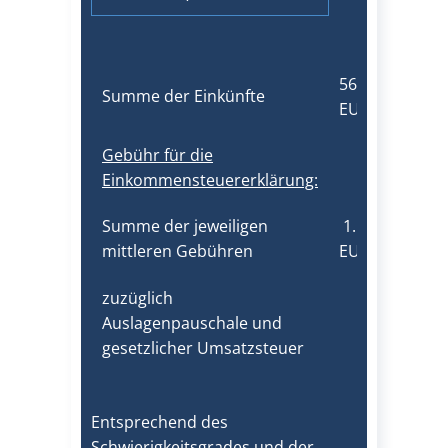
56.750,00
Summe der Einkünfte
EUR
Gebühr für die
Einkommensteuererklärung:
Summe der jeweiligen
​1.137,00
mittleren Gebühren
EUR
zuzüglich
Auslagenpauschale und
gesetzlicher Umsatzsteuer
Entsprechend des
Schwierigkeitsgrades und der