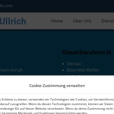
lle.com
Ullrich
Home
Über Uns
Dienst
Steuerberaterin in
Dessau
hsen-Anhalt
Bitterfeld-Wolfen
Halle (Saale)
Cookie-Zustimmung verwalten
s Erlebnis zu bieten, verwenden wir Technologien wie Cookies, um Geräteinform
darauf zuzugreifen. Wenn du diesen Technologien zustimmst, können wir Daten 
eindeutige IDs auf dieser Website verarbeiten. Wenn du deine Zustimmung nicht e
by
Webdesign-Bitterfeld
en bestimmte Merkmale und Funktionen beeinträchtigt werden.