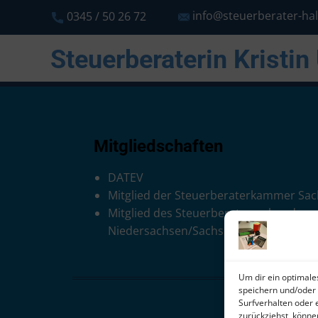
info@steuerberater-ha
0345 / 50 26 72
Steuerberaterin Kristin 
Mitgliedschaften
DATEV
Mitglied der Steuerberaterkammer Sac
Mitglied des Steuerberaterverbandes
Niedersachsen/Sachsen-Anhalt
Um dir ein optimale
speichern und/oder 
Surfverhalten oder 
zurückziehst, könn