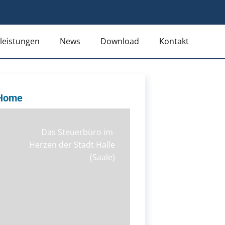
leistungen
News
Download
Kontakt
Home
Das Steuerbüro im
Herzen der Stadt Halle
(Saale)