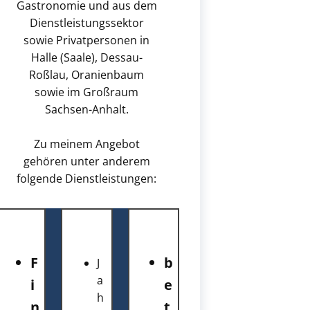
Gastronomie und aus dem
Dienstleistungssektor
sowie Privatpersonen in
Halle (Saale), Dessau-
Roßlau, Oranienbaum
sowie im Großraum
Sachsen-
Anhalt.
Zu meinem Angebot
gehören unter anderem
folgende Dienstleistungen:
F
b
J
a
i
e
h
n
t